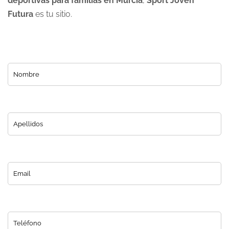
deportivas para familias en Murcia
,
Sport Joven
Futura
es tu sitio.
Nombre
C
Apellidos
Email
Teléfono